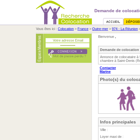
Demande de colocati
Vous êtes ici :
Colocation
>
France
>
Outre-mer
>
974 - La Réunion
Bienvenue
,
Demande de colocation 
Annonce de colocataire à 
chambre à Saint-Denis (Ré
Contacter
Marine
Photo(s) du coloca
Infos principales
Ville :
Loyer maxi de :