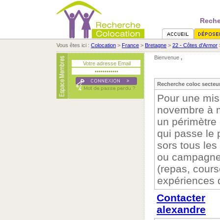
Reche
Vous êtes ici :
Colocation
>
France
>
Bretagne
>
22 - Côtes d'Armor
Bienvenue
,
Recherche coloc secteur
Pour une mis
novembre à m
un périmètre 
qui passe le 
sors tous les
ou campagne,
(repas, cour
expériences 
Contacter
alexandre