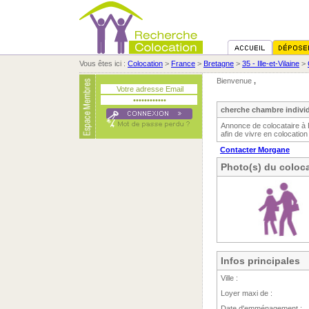
Vous êtes ici :
Colocation
>
France
>
Bretagne
>
35 - Ille-et-Vilaine
>
Bienvenue
,
cherche chambre individ
Annonce de colocataire à
afin de vivre en colocation
Contacter Morgane
Photo(s) du coloca
Infos principales
Ville :
Loyer maxi de :
Date d'emménagement :