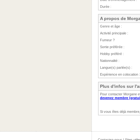
Durée :
A propos de Morg
Genre et âge :
Activité principale :
Fumeur ?
Sortie préférée :
Hobby préféré :
Nationnalité :
Langue(s) parlée(s) :
Expérience en colocation :
Plus d'infos sur l
Pour contacter Morgane et
devenez membre (gratui
Si vous êtes déjà membre
Contactez-nous
|
Sites utile