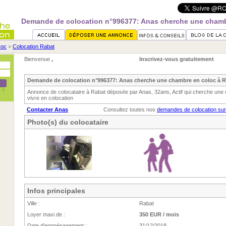
Demande de colocation n°996377: Anas cherche une chamb
roc
>
Colocation Rabat
Bienvenue
,
Inscrivez-vous gratuitement
Demande de colocation n°996377: Anas cherche une chambre en coloc à 
Annonce de colocataire à Rabat déposée par Anas, 32ans, Actif qui cherche une
vivre en colocation
Contacter Anas
Consultez toutes nos
demandes de colocation su
Photo(s) du colocataire
Infos principales
Ville :
Rabat
Loyer maxi de :
350 EUR / mois
Date d'emménagement :
31/12/2018