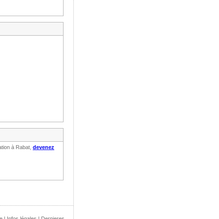
ation à Rabat,
devenez
e
|
Infos légales
|
Dernieres