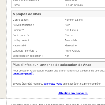
Durée :
Plus de 12 mois
A propos de Anas
Genre et âge :
Homme, 32 ans
Activité principale :
Actif
Fumeur ?
Non fumeur
Sortie préférée :
Cinéma
Hobby préféré :
Automobile
Nationnalité :
Marocaine
Langue(s) parlée(s) :
Autre, Anglais
Expérience en colocation :
Non
Plus d'infos sur l'annonce de colocation de Anas
Pour contacter Anas et pour obtenir plus d'informations sur sa demande de coloc
membre (gratuit)
Si vous êtes déjà membre,
connectez-vous
afin d'accéder à la fiche complète.
Attention aux arnaques!
Contactez-nous
|
Sites utiles
|
Nos partenaires
|
Plan du site
|
Conseils anti-arnaqu