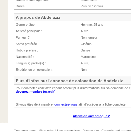
Durée :
Plus de 12 mois
A propos de Abdelaziz
Genre et âge :
Homme, 25 ans
Activité principale :
Autre
Fumeur ?
Non fumeur
Sortie préférée :
Cinéma
Hobby préféré :
Danse
Nationnalité :
Marocaine
Langue(s) parlée(s) :
Autre,
Expérience en colocation :
Non
Plus d'infos sur l'annonce de colocation de Abdelaziz
Pour contacter Abdelaziz et pour obtenir plus d'informations sur sa demande de c
devenez membre (gratuit)
Si vous êtes déjà membre,
connectez-vous
afin d'accéder à la fiche complète.
Attention aux arnaques!
Contactez-nous
|
Sites utiles
|
Nos partenaires
|
Plan du site
|
Conseils anti-arnaqu