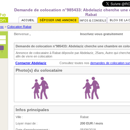
Demande de colocation n°985433: Abdelaziz cherche une 
Rabat
roc
>
Colocation Rabat
Bienvenue
,
Inscrivez-vous gratuitement
Demande de colocation n°985433: Abdelaziz cherche une chambre en colo
Annonce de colocataire à Rabat déposée par Abdelaziz, 25ans, Autre qui cherc
afin de vivre en colocation
Contacter Abdelaziz
Consultez toutes nos
demandes de colocation su
Photo(s) du colocataire
Infos principales
Ville :
Rabat
Loyer maxi de :
200 EUR / mois
Date d'emménagement :
05/09/2018