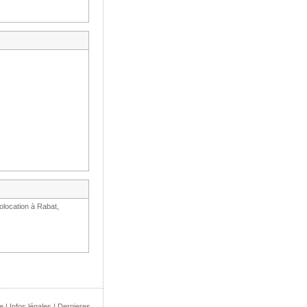
olocation à Rabat,
e
|
Infos légales
|
Dernieres