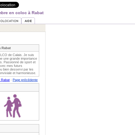
bre en coloc à Rabat
à Rabat
EILCO de Calais. Je suis
he une grande importance
es. Passionné de sport et
 avec mes futurs
u bien desservi par les
onviviale et harmonieuse.
r Rabat
-
Page précédente