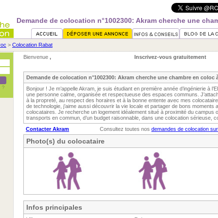
Demande de colocation n°1002300: Akram cherche une cham
roc
>
Colocation Rabat
Bienvenue
,
Inscrivez-vous gratuitement
Demande de colocation n°1002300: Akram cherche une chambre en coloc 
Bonjour ! Je m’appelle Akram, je suis étudiant en première année d’ingénierie à l’
une personne calme, organisée et respectueuse des espaces communs. J’attac
à la propreté, au respect des horaires et à la bonne entente avec mes colocatair
de technologie, j’aime aussi découvrir la vie locale et partager de bons moments
colocataires. Je recherche un logement idéalement situé à proximité du campus o
transports en commun, d’un budget raisonnable, dans une colocation sérieuse, c
Contacter Akram
Consultez toutes nos
demandes de colocation su
Photo(s) du colocataire
Infos principales