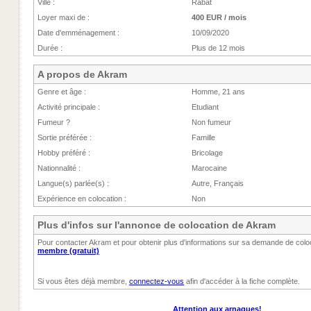
Ville :
Rabat
Loyer maxi de :
400 EUR / mois
Date d'emménagement :
10/09/2020
Durée :
Plus de 12 mois
A propos de Akram
Genre et âge :
Homme, 21 ans
Activité principale :
Etudiant
Fumeur ?
Non fumeur
Sortie préférée :
Famille
Hobby préféré :
Bricolage
Nationnalité :
Marocaine
Langue(s) parlée(s) :
Autre, Français
Expérience en colocation :
Non
Plus d'infos sur l'annonce de colocation de Akram
Pour contacter Akram et pour obtenir plus d'informations sur sa demande de colo
membre (gratuit)
Si vous êtes déjà membre,
connectez-vous
afin d'accéder à la fiche complète.
Attention aux arnaques!