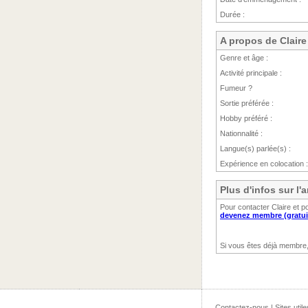
Durée :
A propos de Claire
Genre et âge :
Activité principale :
Fumeur ?
Sortie préférée :
Hobby préféré :
Nationnalité :
Langue(s) parlée(s) :
Expérience en colocation :
Plus d'infos sur l
Pour contacter Claire et p
devenez membre (gratui
Si vous êtes déjà membre
Contactez-nous
|
Sites utile