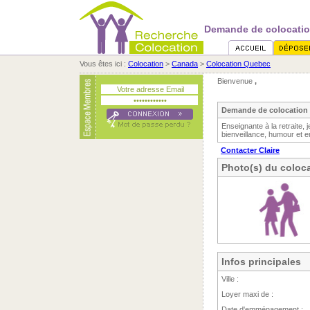
Demande de colocatio
Vous êtes ici :
Colocation
>
Canada
>
Colocation Quebec
Bienvenue
,
Demande de colocation 
Enseignante à la retraite, 
bienveillance, humour et e
Contacter Claire
Photo(s) du coloca
Infos principales
Ville :
Loyer maxi de :
Date d'emménagement :