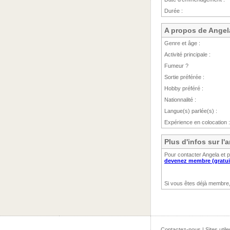
Durée :
A propos de Angel
Genre et âge :
Activité principale :
Fumeur ?
Sortie préférée :
Hobby préféré :
Nationnalité :
Langue(s) parlée(s) :
Expérience en colocation :
Plus d'infos sur l
Pour contacter Angela et 
devenez membre (gratui
Si vous êtes déjà membre
Contactez-nous
|
Sites utile