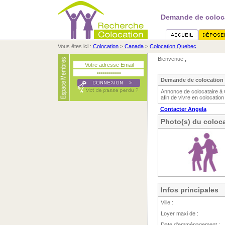
Demande de coloca
Vous êtes ici :
Colocation
>
Canada
>
Colocation Quebec
Bienvenue
,
Demande de colocation 
Annonce de colocataire à
afin de vivre en colocation
Contacter Angela
Photo(s) du coloca
Infos principales
Ville :
Loyer maxi de :
Date d'emménagement :