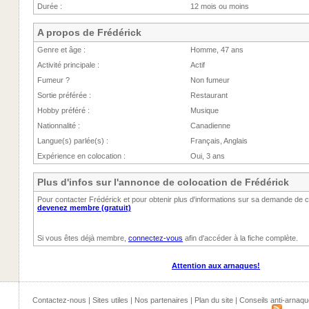
Durée :
12 mois ou moins
A propos de Frédérick
Genre et âge :
Homme, 47 ans
Activité principale :
Actif
Fumeur ?
Non fumeur
Sortie préférée :
Restaurant
Hobby préféré :
Musique
Nationnalité :
Canadienne
Langue(s) parlée(s) :
Français, Anglais
Expérience en colocation :
Oui, 3 ans
Plus d'infos sur l'annonce de colocation de Frédérick
Pour contacter Frédérick et pour obtenir plus d'informations sur sa demande de 
devenez membre (gratuit)
Si vous êtes déjà membre,
connectez-vous
afin d'accéder à la fiche complète.
Attention aux arnaques!
Contactez-nous
|
Sites utiles
|
Nos partenaires
|
Plan du site
|
Conseils anti-arnaqu