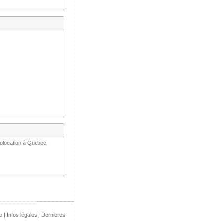
colocation à Quebec,
e
|
Infos légales
|
Dernieres