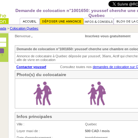
Demande de colocation n°1001650: youssef cherche une 
Quebec
nada
>
Colocation Quebec
Bienvenue
,
Inscrivez-vous gratuitement
Demande de colocation n°1001650: youssef cherche une chambre en colo
Annonce de colocataire à Quebec déposée par youssef, 36ans, Actif qui cherc
afin de vivre en colocation
Contacter youssef
Consultez toutes nos
demandes de colocation sur 
Photo(s) du colocataire
Infos principales
Ville :
Quebec
Loyer maxi de :
500 CAD / mois
Date d'emménagement :
immédiatement