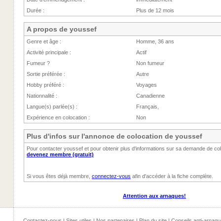
Durée :
Plus de 12 mois
A propos de youssef
Genre et âge :
Homme, 36 ans
Activité principale :
Actif
Fumeur ?
Non fumeur
Sortie préférée :
Autre
Hobby préféré :
Voyages
Nationnalité :
Canadienne
Langue(s) parlée(s) :
Français,
Expérience en colocation :
Non
Plus d'infos sur l'annonce de colocation de youssef
Pour contacter youssef et pour obtenir plus d'informations sur sa demande de co
devenez membre (gratuit)
Si vous êtes déjà membre,
connectez-vous
afin d'accéder à la fiche complète.
Attention aux arnaques!
Contactez-nous
|
Sites utiles
|
Nos partenaires
|
Plan du site
|
Conseils anti-arnaqu