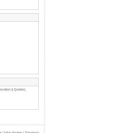
location à Quebec,
e
|
Infos légales
|
Dernieres