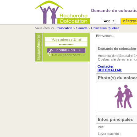
Demande de colocati
Vous êtes ici :
Colocation
>
Canada
>
Colocation Quebec
Bienvenue
,
Demande de colocation
Annonce de colocataire 
Quebec afin de vivre en c
Contacter
BOTOMALEME
Photo(s) du coloca
Infos principales
Ville :
Loyer maxi de :