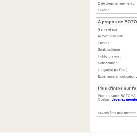
Date d'emménagement :
Durée :
A propos de BO
Genre et âge :
Activité principale :
Fumeur ?
Sortie préférée :
Hobby préféré :
Nationnalité :
Langue(s) parlée(s) :
Expérience en colocation :
Plus d'infos sur 
Pour contacter BOTOMALEM
Quebec,
devenez membre
Si vous êtes déjà membre