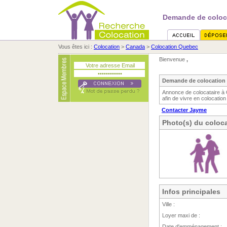
Demande de coloc
Vous êtes ici :
Colocation
>
Canada
>
Colocation Quebec
Bienvenue
,
Demande de colocation 
Annonce de colocataire à
afin de vivre en colocation
Contacter Jayme
Photo(s) du coloca
Infos principales
Ville :
Loyer maxi de :
Date d'emménagement :