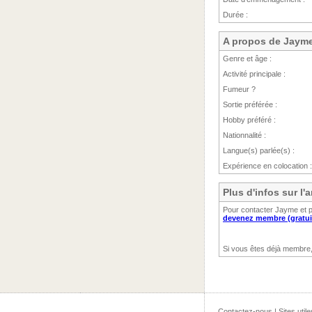
Durée :
A propos de Jaym
Genre et âge :
Activité principale :
Fumeur ?
Sortie préférée :
Hobby préféré :
Nationnalité :
Langue(s) parlée(s) :
Expérience en colocation :
Plus d'infos sur l
Pour contacter Jayme et p
devenez membre (gratui
Si vous êtes déjà membre
Contactez-nous
|
Sites utile