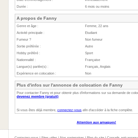
Durée :
6 mois ou moins
A propos de Fanny
Genre et âge :
Femme, 22 ans
Activité principale :
Etudiant
Fumeur ?
Non fumeur
Sortie préférée :
Autre
Hobby préféré :
Sport
Nationnalité :
Française
Langue(s) parlée(s) :
Français, Anglais
Expérience en colocation :
Non
Plus d'infos sur l'annonce de colocation de Fanny
Pour contacter Fanny et pour obtenir plus d'informations sur sa demande de col
devenez membre (gratuit)
Si vous êtes déjà membre,
connectez-vous
afin d'accéder à la fiche complète.
Attention aux arnaques!
Contactez-nous
|
Sites utiles
|
Nos partenaires
|
Plan du site
|
Conseils anti-arnaqu