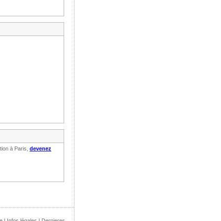
tion à Paris,
devenez
e
|
Infos légales
|
Dernieres