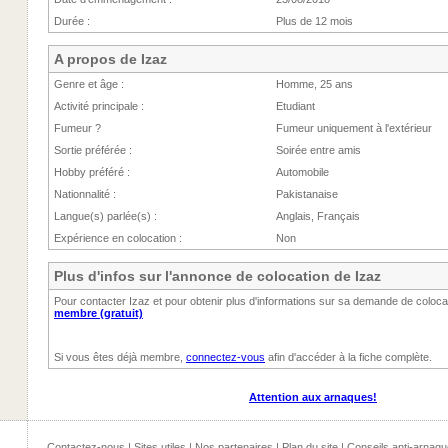
Durée :
Plus de 12 mois
A propos de Izaz
Genre et âge :
Homme, 25 ans
Activité principale :
Etudiant
Fumeur ?
Fumeur uniquement à l'extérieur
Sortie préférée :
Soirée entre amis
Hobby préféré :
Automobile
Nationnalité :
Pakistanaise
Langue(s) parlée(s) :
Anglais, Français
Expérience en colocation :
Non
Plus d'infos sur l'annonce de colocation de Izaz
Pour contacter Izaz et pour obtenir plus d'informations sur sa demande de coloca
membre (gratuit)
Si vous êtes déjà membre,
connectez-vous
afin d'accéder à la fiche complète.
Attention aux arnaques!
Contactez-nous
|
Sites utiles
|
Nos partenaires
|
Plan du site
|
Conseils anti-arnaqu