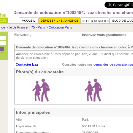
Demande de colocation n°1002484: Izaz cherche une chamb
nce
>
Ile de France
>
75 - Paris
>
Colocation Paris
Bienvenue
,
Inscrivez-vous gratuitement
Demande de colocation n°1002484: Izaz cherche une chambre en coloc à P
Annonce de colocataire à Paris déposée par Izaz, 25ans, Etudiant qui cherche u
de vivre en colocation
Contacter Izaz
Consultez toutes nos
demandes de colocation su
Photo(s) du colocataire
Infos principales
Ville :
Paris
Loyer maxi de :
500 EUR / mois
Date d'emménagement :
23/08/2018