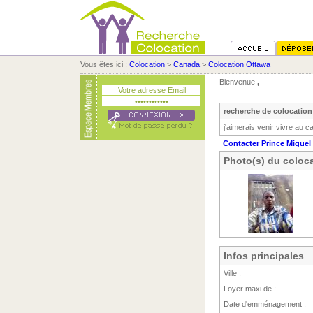
Vous êtes ici :
Colocation
>
Canada
>
Colocation Ottawa
Bienvenue
,
recherche de colocation
j'aimerais venir vivre au 
Contacter Prince Miguel
Photo(s) du coloca
Infos principales
Ville :
Loyer maxi de :
Date d'emménagement :