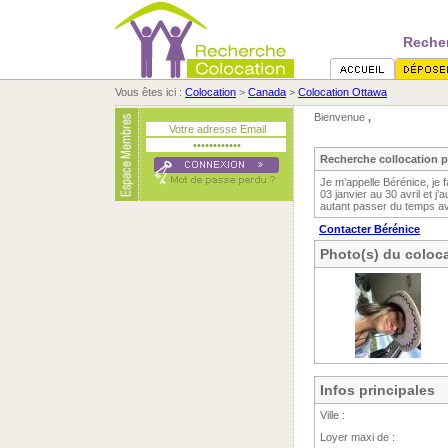
Recher
Vous êtes ici :
Colocation
>
Canada
>
Colocation Ottawa
Bienvenue
,
Recherche collocation pr
Je m’appelle Bérénice, je f
03 janvier au 30 avril et j
autant passer du temps a
Contacter Bérénice
Photo(s) du coloca
Infos principales
Ville :
Loyer maxi de :