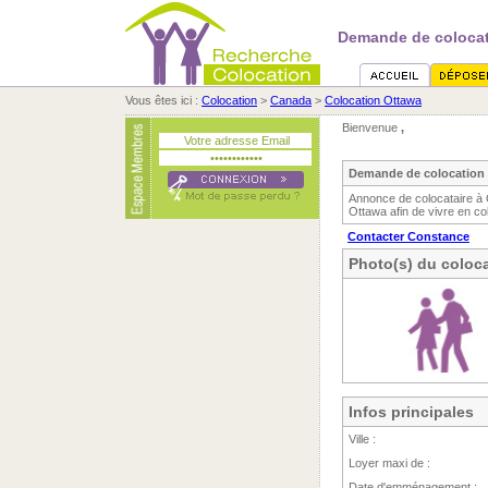
Demande de colocat
Vous êtes ici :
Colocation
>
Canada
>
Colocation Ottawa
Bienvenue
,
Demande de colocation 
Annonce de colocataire à
Ottawa afin de vivre en co
Contacter Constance
Photo(s) du coloca
Infos principales
Ville :
Loyer maxi de :
Date d'emménagement :