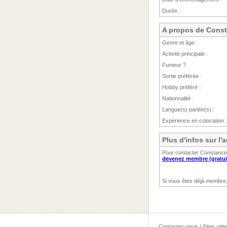
Durée :
A propos de Cons
Genre et âge :
Activité principale :
Fumeur ?
Sortie préférée :
Hobby préféré :
Nationnalité :
Langue(s) parlée(s) :
Expérience en colocation :
Plus d'infos sur l
Pour contacter Constance 
devenez membre (gratui
Si vous êtes déjà membre
Contactez-nous
|
Sites utile