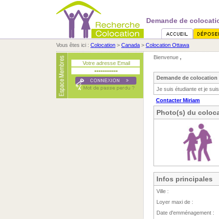
Demande de colocatio
Vous êtes ici :
Colocation
>
Canada
>
Colocation Ottawa
Bienvenue
,
Demande de colocation 
Je suis étudiante et je su
Contacter Miriam
Photo(s) du coloca
Infos principales
Ville :
Loyer maxi de :
Date d'emménagement :