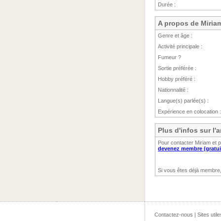
Durée :
A propos de Miria
Genre et âge :
Activité principale :
Fumeur ?
Sortie préférée :
Hobby préféré :
Nationnalité :
Langue(s) parlée(s) :
Expérience en colocation :
Plus d'infos sur l
Pour contacter Miriam et p
devenez membre (gratui
Si vous êtes déjà membre
Contactez-nous
|
Sites utile