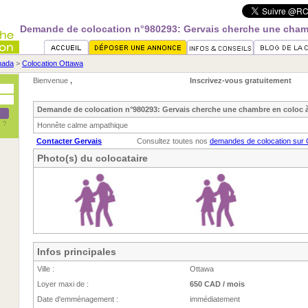
Demande de colocation n°980293: Gervais cherche une cham
nada
>
Colocation Ottawa
Bienvenue
,
Inscrivez-vous gratuitement
Demande de colocation n°980293: Gervais cherche une chambre en coloc 
Honnête calme ampathique
Contacter Gervais
Consultez toutes nos
demandes de colocation sur
Photo(s) du colocataire
Infos principales
Ville :
Ottawa
Loyer maxi de :
650 CAD / mois
Date d'emménagement :
immédiatement