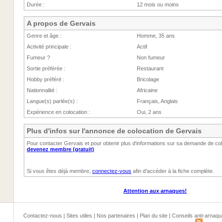
Durée :
12 mois ou moins
A propos de Gervais
Genre et âge :
Homme, 35 ans
Activité principale :
Actif
Fumeur ?
Non fumeur
Sortie préférée :
Restaurant
Hobby préféré :
Bricolage
Nationnalité :
Africaine
Langue(s) parlée(s) :
Français, Anglais
Expérience en colocation :
Oui, 2 ans
Plus d'infos sur l'annonce de colocation de Gervais
Pour contacter Gervais et pour obtenir plus d'informations sur sa demande de co
devenez membre (gratuit)
Si vous êtes déjà membre,
connectez-vous
afin d'accéder à la fiche complète.
Attention aux arnaques!
Contactez-nous
|
Sites utiles
|
Nos partenaires
|
Plan du site
|
Conseils anti-arnaqu