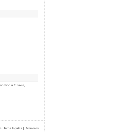
location à Ottawa,
e
|
Infos légales
|
Dernieres