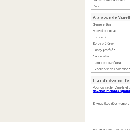
Durée :
A propos de Vanel
Genre et âge :
Activité principale :
Fumeur ?
Sortie préférée :
Hobby préféré :
Nationnalité :
Langue(s) parlée(s) :
Expérience en colocation :
Plus d'infos sur l
Pour contacter Vanelle et 
devenez membre (gratui
Si vous êtes déjà membre
Contactez-nous
|
Sites utile