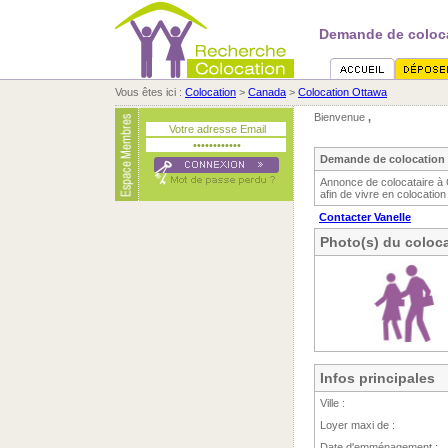
Demande de coloca
Vous êtes ici :
Colocation
>
Canada
>
Colocation Ottawa
Bienvenue
,
Demande de colocation 
Annonce de colocataire à 
afin de vivre en colocation
Contacter Vanelle
Photo(s) du coloca
Infos principales
Ville :
Loyer maxi de :
Date d'emménagement :