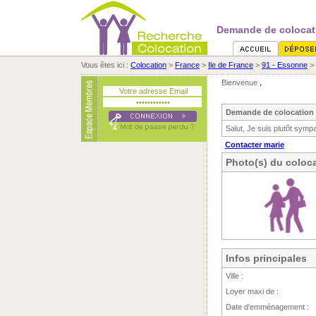
Demande de colocati
Vous êtes ici :
Colocation
>
France
>
Ile de France
>
91 - Essonne
>
Bienvenue
,
Demande de colocation 
Salut, Je suis plutôt sympa
Contacter marie
Photo(s) du coloca
Infos principales
Ville :
Loyer maxi de :
Date d'emménagement :