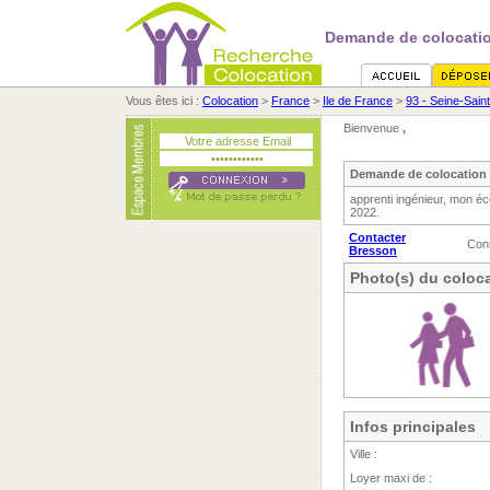
Demande de colocatio
Vous êtes ici :
Colocation
>
France
>
Ile de France
>
93 - Seine-Sain
Bienvenue
,
Demande de colocation 
apprenti ingénieur, mon éc
2022.
Contacter
Con
Bresson
Photo(s) du coloca
Infos principales
Ville :
Loyer maxi de :