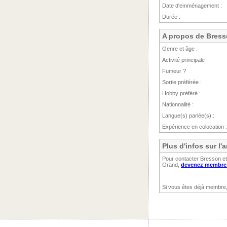
Date d'emménagement :
Durée :
A propos de Bres
Genre et âge :
Activité principale :
Fumeur ?
Sortie préférée :
Hobby préféré :
Nationnalité :
Langue(s) parlée(s) :
Expérience en colocation :
Plus d'infos sur l
Pour contacter Bresson et 
Grand,
devenez membre (
Si vous êtes déjà membre