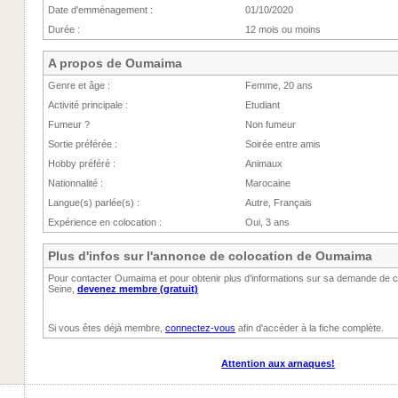
Date d'emménagement :
01/10/2020
Durée :
12 mois ou moins
A propos de Oumaima
Genre et âge :
Femme, 20 ans
Activité principale :
Etudiant
Fumeur ?
Non fumeur
Sortie préférée :
Soirée entre amis
Hobby préféré :
Animaux
Nationnalité :
Marocaine
Langue(s) parlée(s) :
Autre, Français
Expérience en colocation :
Oui, 3 ans
Plus d'infos sur l'annonce de colocation de Oumaima
Pour contacter Oumaima et pour obtenir plus d'informations sur sa demande de co
Seine,
devenez membre (gratuit)
Si vous êtes déjà membre,
connectez-vous
afin d'accéder à la fiche complète.
Attention aux arnaques!