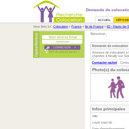
Demande de colocatio
Vous êtes ici :
Colocation
>
France
>
Ile de France
>
92 - Hauts-de-
Bienvenue
,
Demande de colocation n
Annonce de colocataire à 
chambre à Neuilly-sur-Sein
Contacter rachel
Consu
Photo(s) du coloca
Infos principales
Ville :
Loyer maxi de :
Date d'emménagement :