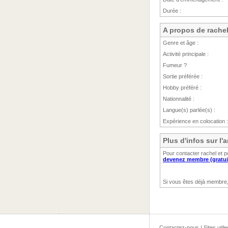
Durée :
A propos de rache
Genre et âge :
Activité principale :
Fumeur ?
Sortie préférée :
Hobby préféré :
Nationnalité :
Langue(s) parlée(s) :
Expérience en colocation :
Plus d'infos sur l
Pour contacter rachel et p
devenez membre (gratui
Si vous êtes déjà membre
Contactez-nous
|
Sites utile