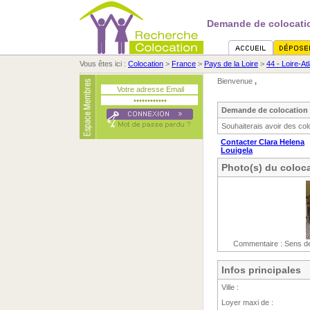
Demande de colocatio
Vous êtes ici :
Colocation
>
France
>
Pays de la Loire
>
44 - Loire-At
Bienvenue
,
Demande de colocation 
Souhaiterais avoir des co
Contacter Clara Helena
Louigela
Photo(s) du coloca
Commentaire : Sens de
Infos principales
Ville :
Loyer maxi de :