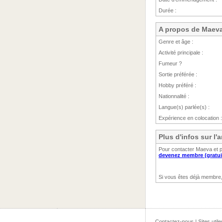
Durée :
A propos de Maev
Genre et âge :
Activité principale :
Fumeur ?
Sortie préférée :
Hobby préféré :
Nationnalité :
Langue(s) parlée(s) :
Expérience en colocation :
Plus d'infos sur l
Pour contacter Maeva et p
devenez membre (gratui
Si vous êtes déjà membre
Contactez-nous
|
Sites utile