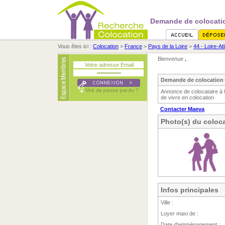
Demande de colocati
Vous êtes ici :
Colocation
>
France
>
Pays de la Loire
>
44 - Loire-At
Bienvenue
,
Demande de colocation 
Annonce de colocataire à 
de vivre en colocation
Contacter Maeva
Photo(s) du coloca
Infos principales
Ville :
Loyer maxi de :
Date d'emménagement :