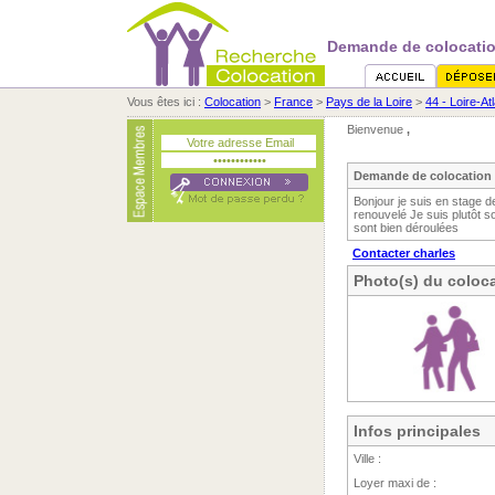
Demande de colocatio
Vous êtes ici :
Colocation
>
France
>
Pays de la Loire
>
44 - Loire-At
Bienvenue
,
Demande de colocation 
Bonjour je suis en stage d
renouvelé Je suis plutôt so
sont bien déroulées
Contacter charles
Photo(s) du coloca
Infos principales
Ville :
Loyer maxi de :