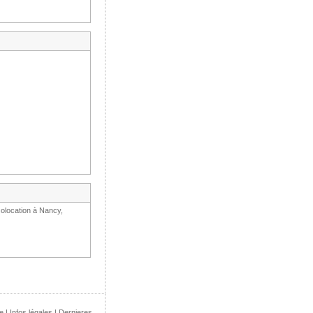
olocation à Nancy,
e
|
Infos légales
|
Dernieres