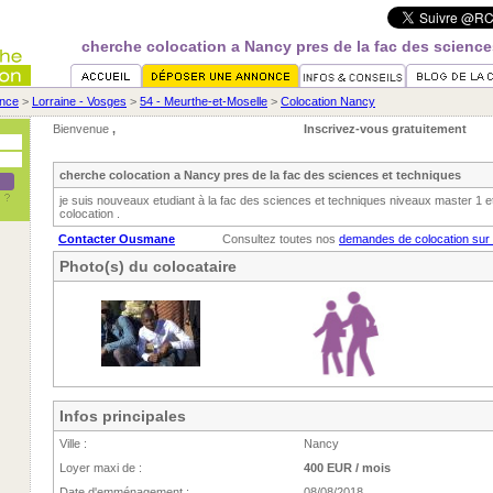
cherche colocation a Nancy pres de la fac des science
nce
>
Lorraine - Vosges
>
54 - Meurthe-et-Moselle
>
Colocation Nancy
Bienvenue
,
Inscrivez-vous gratuitement
cherche colocation a Nancy pres de la fac des sciences et techniques
je suis nouveaux etudiant à la fac des sciences et techniques niveaux master 1 e
colocation .
Contacter Ousmane
Consultez toutes nos
demandes de colocation sur
Photo(s) du colocataire
Infos principales
Ville :
Nancy
Loyer maxi de :
400 EUR / mois
Date d'emménagement :
08/08/2018