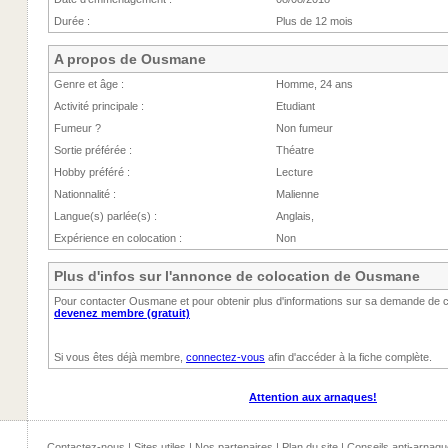
Durée :
Plus de 12 mois
A propos de Ousmane
Genre et âge :
Homme, 24 ans
Activité principale :
Etudiant
Fumeur ?
Non fumeur
Sortie préférée :
Théatre
Hobby préféré :
Lecture
Nationnalité :
Malienne
Langue(s) parlée(s) :
Anglais,
Expérience en colocation :
Non
Plus d'infos sur l'annonce de colocation de Ousmane
Pour contacter Ousmane et pour obtenir plus d'informations sur sa demande de c
devenez membre (gratuit)
Si vous êtes déjà membre,
connectez-vous
afin d'accéder à la fiche complète.
Attention aux arnaques!
Contactez-nous
|
Sites utiles
|
Nos partenaires
|
Plan du site
|
Conseils anti-arnaqu