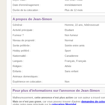
Date d'emménagement :
immédiatement
Durée de la colocation :
Plus de 12 mois
A propos de Jean-Simon
Général :
Homme, 22 ans, hétérosexuel
Activité principale :
Etudiant
Fumeur ?
Non fumeur
Niveau de propreté :
Normal
Sortie préférée :
Soirée entre amis
Hobby préféré :
Sport
Nationnalité :
Canadienne
Langues :
Français, Français
Religion :
Athée
Enfants :
Sans enfant
Animaux domestiques :
Expérience en colocation :
Non
Pour plus d'informations sur l'annonce de Jean-Simon
Malheureusement,
cette annonce n'est plus active
car son auteur a trouvé so
Mais ce n'est pas grave
, car vous pouvez trouver d'autres
demandes de coloc
visiter notre page principale sur la
colocation Montréal
.