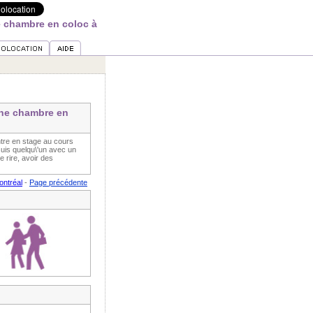
 chambre en coloc à
ne chambre en
tre en stage au cours
uis quelqu\'un avec un
e rire, avoir des
ontréal
-
Page précédente