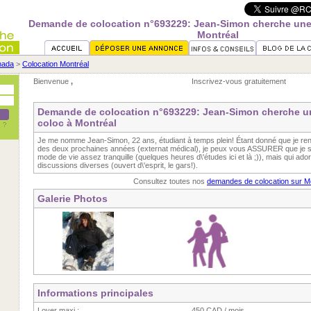
Demande de colocation n°693229: Jean-Simon cherche une
Montréal
nada
>
Colocation Montréal
Bienvenue
,
Inscrivez-vous gratuitement
Demande de colocation n°693229: Jean-Simon cherche u
coloc à Montréal
Je me nomme Jean-Simon, 22 ans, étudiant à temps plein! Étant donné que je ren
des deux prochaines années (externat médical), je peux vous ASSURER que je s
mode de vie assez tranquille (quelques heures d\'études ici et là ;)), mais qui ador
discussions diverses (ouvert d\'esprit, le gars!).
Consultez toutes nos
demandes de colocation sur M
Galerie Photos
Informations principales
Loyer maxi :
450 CAD / mois