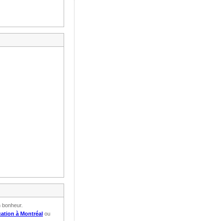
n bonheur.
ation à Montréal
ou