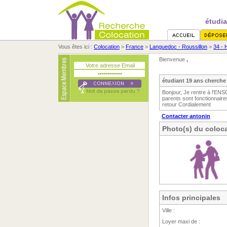
étudia
Vous êtes ici :
Colocation
>
France
>
Languedoc - Roussillon
>
34 - 
Bienvenue
,
étudiant 19 ans cherche
Bonjour, Je rentre à l'EN
parents sont fonctionnaire
retour Cordialement
Contacter antonin
Photo(s) du coloca
Infos principales
Ville :
Loyer maxi de :