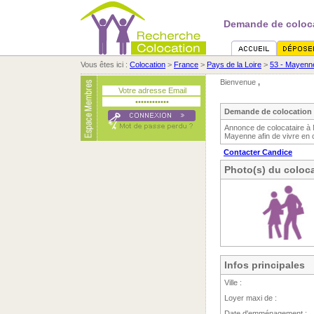
Demande de coloca
Vous êtes ici :
Colocation
>
France
>
Pays de la Loire
>
53 - Mayenn
Bienvenue
,
Demande de colocation 
Annonce de colocataire à
Mayenne afin de vivre en 
Contacter Candice
Photo(s) du coloca
Infos principales
Ville :
Loyer maxi de :
Date d'emménagement :