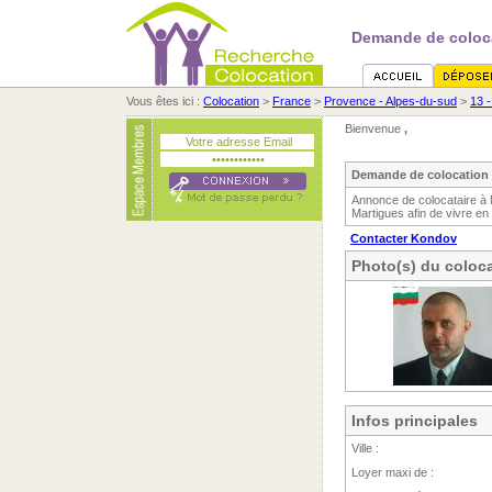
Demande de coloca
Vous êtes ici :
Colocation
>
France
>
Provence - Alpes-du-sud
>
13 
Bienvenue
,
Demande de colocation 
Annonce de colocataire à 
Martigues afin de vivre en
Contacter Kondov
Photo(s) du coloca
Infos principales
Ville :
Loyer maxi de :