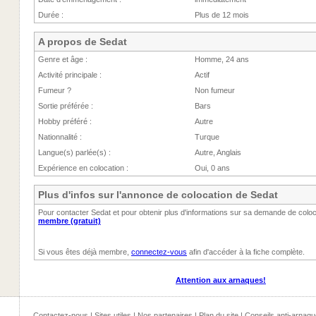
Durée :
Plus de 12 mois
A propos de Sedat
Genre et âge :
Homme, 24 ans
Activité principale :
Actif
Fumeur ?
Non fumeur
Sortie préférée :
Bars
Hobby préféré :
Autre
Nationnalité :
Turque
Langue(s) parlée(s) :
Autre, Anglais
Expérience en colocation :
Oui, 0 ans
Plus d'infos sur l'annonce de colocation de Sedat
Pour contacter Sedat et pour obtenir plus d'informations sur sa demande de colo
membre (gratuit)
Si vous êtes déjà membre,
connectez-vous
afin d'accéder à la fiche complète.
Attention aux arnaques!
Contactez-nous
|
Sites utiles
|
Nos partenaires
|
Plan du site
|
Conseils anti-arnaqu