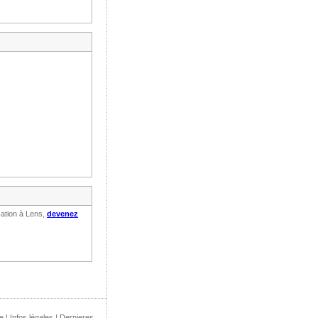
cation à Lens,
devenez
e
|
Infos légales
|
Dernieres