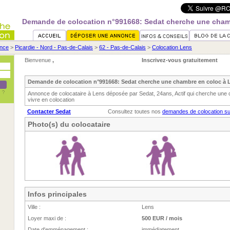
Demande de colocation n°991668: Sedat cherche une cham
nce
>
Picardie - Nord - Pas-de-Calais
>
62 - Pas-de-Calais
>
Colocation Lens
Bienvenue
,
Inscrivez-vous gratuitement
Demande de colocation n°991668: Sedat cherche une chambre en coloc à 
Annonce de colocataire à Lens déposée par Sedat, 24ans, Actif qui cherche une 
vivre en colocation
Contacter Sedat
Consultez toutes nos
demandes de colocation s
Photo(s) du colocataire
Infos principales
Ville :
Lens
Loyer maxi de :
500 EUR / mois
Date d'emménagement :
immédiatement