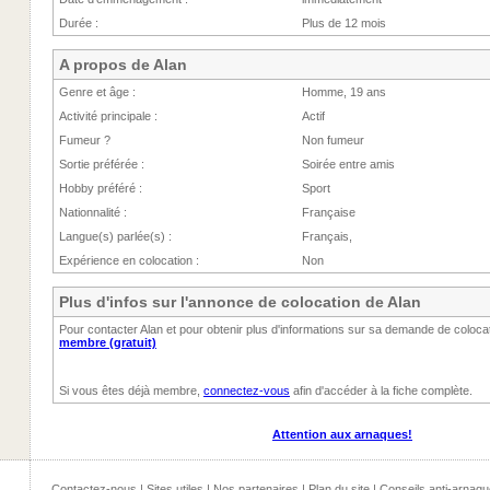
Durée :
Plus de 12 mois
A propos de Alan
Genre et âge :
Homme, 19 ans
Activité principale :
Actif
Fumeur ?
Non fumeur
Sortie préférée :
Soirée entre amis
Hobby préféré :
Sport
Nationnalité :
Française
Langue(s) parlée(s) :
Français,
Expérience en colocation :
Non
Plus d'infos sur l'annonce de colocation de Alan
Pour contacter Alan et pour obtenir plus d'informations sur sa demande de coloca
membre (gratuit)
Si vous êtes déjà membre,
connectez-vous
afin d'accéder à la fiche complète.
Attention aux arnaques!
Contactez-nous
|
Sites utiles
|
Nos partenaires
|
Plan du site
|
Conseils anti-arnaqu