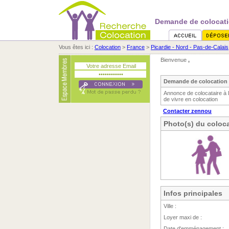
Demande de colocati
Vous êtes ici :
Colocation
>
France
>
Picardie - Nord - Pas-de-Calais
Bienvenue
,
Demande de colocation 
Annonce de colocataire à 
de vivre en colocation
Contacter zennou
Photo(s) du coloca
Infos principales
Ville :
Loyer maxi de :
Date d'emménagement :