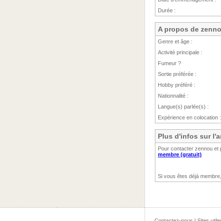
Durée :
A propos de zenn
Genre et âge :
Activité principale :
Fumeur ?
Sortie préférée :
Hobby préféré :
Nationnalité :
Langue(s) parlée(s) :
Expérience en colocation :
Plus d'infos sur l
Pour contacter zennou et 
membre (gratuit)
Si vous êtes déjà membre
Contactez-nous
|
Sites utile