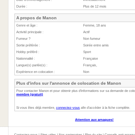
Durée :
Plus de 12 mois
A propos de Manon
Genre et âge :
Femme, 18 ans
Activité principale :
Actif
Fumeur ?
Non fumeur
Sortie préférée :
Soirée entre amis
Hobby préféré :
Sport
Nationnalité :
Française
Langue(s) parlée(s) :
Français,
Expérience en colocation :
Non
Plus d'infos sur l'annonce de colocation de Manon
Pour contacter Manon et pour obtenir plus d'informations sur sa demande de col
membre (gratuit)
Si vous êtes déjà membre,
connectez-vous
afin d'accéder à la fiche complète.
Attention aux arnaques!
Contactez-nous
|
Sites utiles
|
Nos partenaires
|
Plan du site
|
Conseils anti-arnaqu