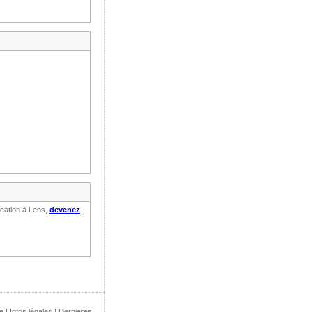
ocation à Lens,
devenez
e
|
Infos légales
|
Dernieres