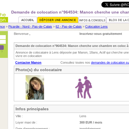
Demande de colocation n°964534: Manon cherche une cham
nce
>
Picardie - Nord - Pas-de-Calais
>
62 - Pas-de-Calais
>
Colocation Lens
Bienvenue
,
Inscrivez-vous gratuitement
Demande de colocation n°964534: Manon cherche une chambre en coloc à
Annonce de colocataire à Lens déposée par Manon, 18ans, Actif qui cherche une
vivre en colocation
Contacter Manon
Consultez toutes nos
demandes de colocation s
Photo(s) du colocataire
Infos principales
Ville :
Lens
Loyer maxi de :
300 EUR / mois
Date d'emménagement :
immédiatement