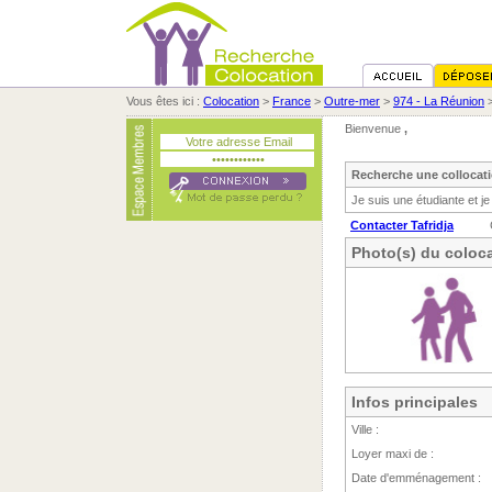
Vous êtes ici :
Colocation
>
France
>
Outre-mer
>
974 - La Réunion
Bienvenue
,
Recherche une collocat
Je suis une étudiante et 
Contacter Tafridja
Photo(s) du coloca
Infos principales
Ville :
Loyer maxi de :
Date d'emménagement :