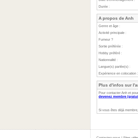
Durée :
A propos de Anh
Genre et âge :
Activité principale :
Fumeur ?
Sortie préférée :
Hobby préféré :
Nationnalité :
Langue(s) parlée(s) :
Expérience en colocation :
Plus d'infos sur l
Pour contacter Anh et pour
devenez membre (gratui
Si vous êtes déjà membre
Contactez-nous
|
Sites utile