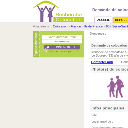
Demande de coloc
Vous êtes ici :
Colocation
>
France
>
Ile de France
>
93 - Seine-Sain
Bienvenue
,
Demande de colocation 
Annonce de colocataire à 
Le Bourget (93) afin de vi
Contacter Anh
Cons
Photo(s) du coloca
Infos principales
Ville :
Loyer maxi de :
Date d'emménagement :