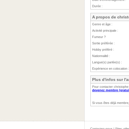
Durée :
A propos de chris
Genre et âge :
Activité principale :
Fumeur ?
Sortie préférée :
Hobby préféré :
Nationnalité :
Langue(s) parlée(s) :
Expérience en colocation :
Plus d'infos sur l
Pour contacter christophe 
devenez membre (gratui
Si vous êtes déjà membre
Contactez-nous
|
Sites utile