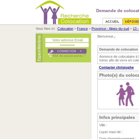
Demande de colocat
Vous êtes ici :
Colocation
>
France
>
Provence - Alpes-du-sud
>
13 
Bienvenue
,
Demande de colocation n
Annonce de colocataire à 
Istres afin de vivre en col
Contacter christophe
Photo(s) du coloca
Infos principales
Ville :
Loyer maxi de :
Date d'emménagement :