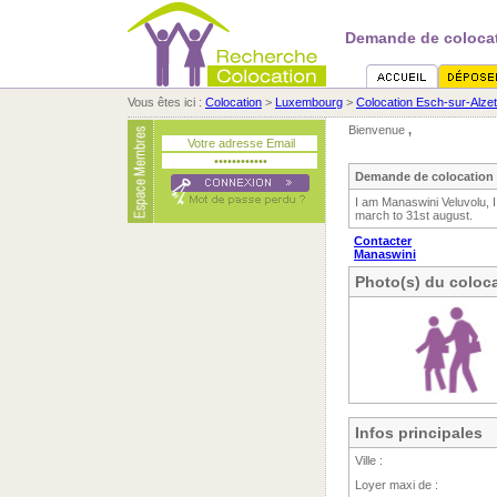
Demande de colocat
Vous êtes ici :
Colocation
>
Luxembourg
>
Colocation Esch-sur-Alzet
Bienvenue
,
Demande de colocation 
I am Manaswini Veluvolu, 
march to 31st august.
Contacter
Manaswini
Photo(s) du coloca
Infos principales
Ville :
Loyer maxi de :