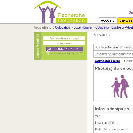
Je
Vous êtes ici :
Colocation
>
Luxembourg
>
Colocation Esch-sur-Alzet
Bienvenue
,
Je cherche une chambre 
Je cherche une chambre à
Contacter Pierre
Consu
Photo(s) du coloca
Infos principales
Ville :
Loyer maxi de :
Date d'emménagement :