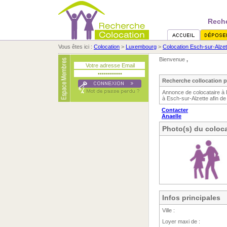
Reche
Vous êtes ici :
Colocation
>
Luxembourg
>
Colocation Esch-sur-Alzet
Bienvenue
,
Recherche collocation 
Annonce de colocataire à 
à Esch-sur-Alzette afin de
Contacter
Anaelle
Photo(s) du coloca
Infos principales
Ville :
Loyer maxi de :