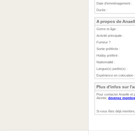
Date d'emménagement :
Durée :
A propos de Anael
Genre et âge :
Activité principale :
Fumeur ?
Sortie préférée :
Hobby préféré :
Nationnalité :
Langue(s) parlée(s) :
Expérience en colocation :
Plus d'infos sur l
Pour contacter Anaelle et 
Alzette,
devenez membre 
Si vous êtes déjà membre