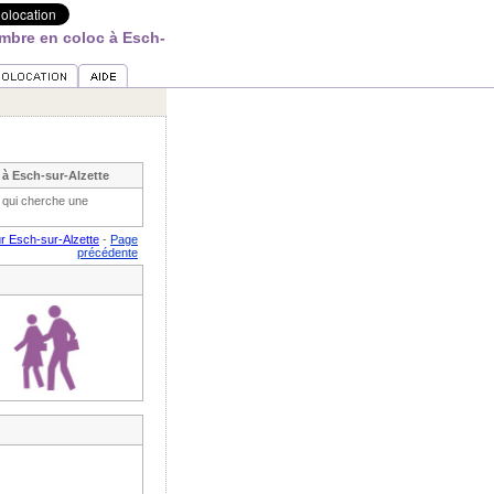
mbre en coloc à Esch-
à Esch-sur-Alzette
 qui cherche une
r Esch-sur-Alzette
-
Page
précédente