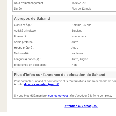
Date d'emménagement :
15/08/2020
Durée :
Plus de 12 mois
A propos de Sahand
Genre et âge :
Homme, 25 ans
Activité principale :
Etudiant
Fumeur ?
Non fumeur
Sortie préférée :
Autre
Hobby préféré :
Autre
Nationnalité :
Iranienne
Langue(s) parlée(s) :
Autre, Anglais
Expérience en colocation :
Non
Plus d'infos sur l'annonce de colocation de Sahand
Pour contacter Sahand et pour obtenir plus d'informations sur sa demande de col
Alzette,
devenez membre (gratuit)
Si vous êtes déjà membre,
connectez-vous
afin d'accéder à la fiche complète.
Attention aux arnaques!