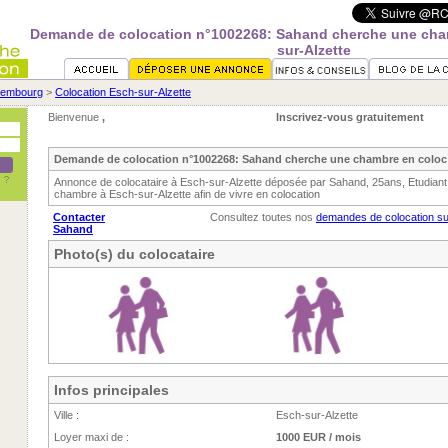
Demande de colocation n°1002268: Sahand cherche une cha
sur-Alzette
xembourg
>
Colocation Esch-sur-Alzette
Bienvenue
,
Inscrivez-vous gratuitement
Demande de colocation n°1002268: Sahand cherche une chambre en coloc 
Annonce de colocataire à Esch-sur-Alzette déposée par Sahand, 25ans, Etudiant
chambre à Esch-sur-Alzette afin de vivre en colocation
Contacter
Consultez toutes nos
demandes de colocation su
Sahand
Photo(s) du colocataire
Infos principales
Ville :
Esch-sur-Alzette
Loyer maxi de :
1000 EUR / mois