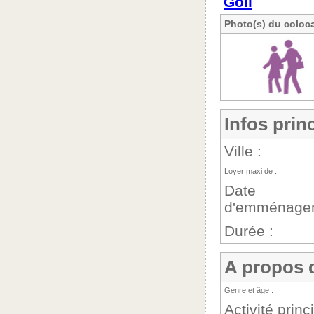
Goli
Photo(s) du coloca
Infos prin
Ville :
Loyer maxi de :
Date
d'emménagem
Durée :
A propos 
Genre et âge :
Activité princ