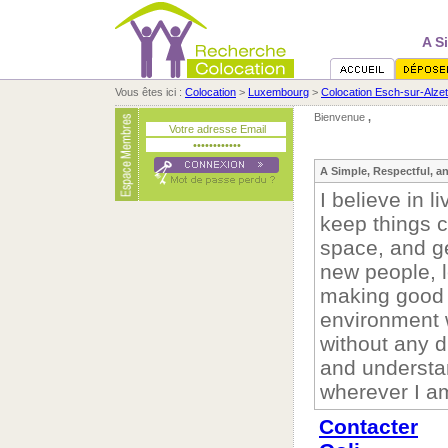
A S
Vous êtes ici :
Colocation
>
Luxembourg
>
Colocation Esch-sur-Alzet
Bienvenue
,
A Simple, Respectful, an
I believe in l
keep things c
space, and ge
new people, l
making good c
environment 
without any d
and understa
wherever I a
Contacter