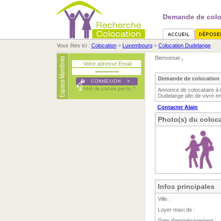
Demande de coloc
Vous êtes ici :
Colocation
>
Luxembourg
>
Colocation Dudelange
Bienvenue
,
Demande de colocation 
Annonce de colocataire à 
Dudelange afin de vivre en
Contacter Alain
Photo(s) du coloca
Infos principales
Ville :
Loyer maxi de :
Date d'emménagement :