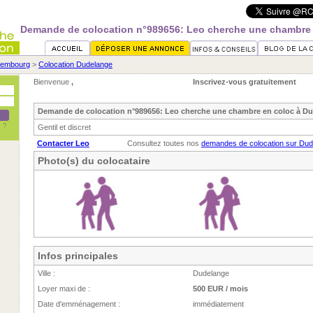
Demande de colocation n°989656: Leo cherche une chambre
xembourg
>
Colocation Dudelange
Bienvenue
,
Inscrivez-vous gratuitement
Demande de colocation n°989656: Leo cherche une chambre en coloc à D
Gentil et discret
Contacter Leo
Consultez toutes nos
demandes de colocation sur Dud
Photo(s) du colocataire
Infos principales
Ville :
Dudelange
Loyer maxi de :
500 EUR / mois
Date d'emménagement :
immédiatement