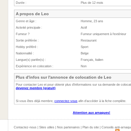
Durée :
Plus de 12 mois
A propos de Leo
Genre et âge :
Homme, 23 ans
Activité principale :
Actif
Fumeur ?
Fumeur uniquement à l'extérieur
Sortie préférée :
Restaurant
Hobby préféré :
Sport
Nationnalité :
Belge
Langue(s) parlée(s) :
Français, Italien
Expérience en colocation :
Non
Plus d'infos sur l'annonce de colocation de Leo
Pour contacter Leo et pour obtenir plus d'informations sur sa demande de coloca
devenez membre (gratuit)
Si vous êtes déjà membre,
connectez-vous
afin d'accéder à la fiche complète.
Attention aux arnaques!
Contactez-nous
|
Sites utiles
|
Nos partenaires
|
Plan du site
|
Conseils anti-arnaqu