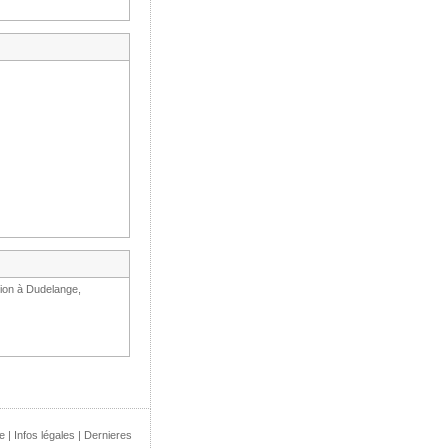
tion à Dudelange,
e
|
Infos légales
|
Dernieres