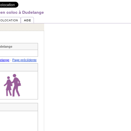
 en coloc à Dudelange
udelange
elange
-
Page précédente