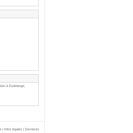
ation à Dudelange,
e
|
Infos légales
|
Dernieres