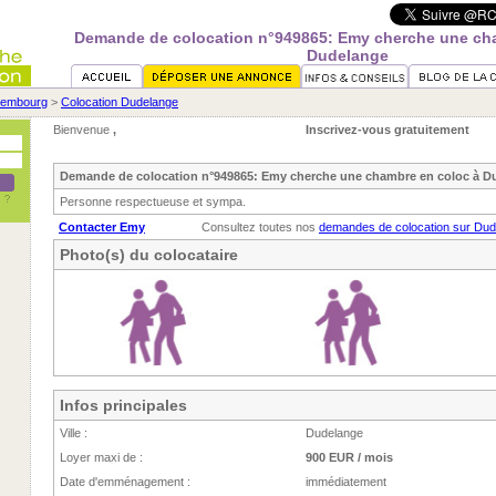
Demande de colocation n°949865: Emy cherche une ch
Dudelange
xembourg
>
Colocation Dudelange
Bienvenue
,
Inscrivez-vous gratuitement
Demande de colocation n°949865: Emy cherche une chambre en coloc à D
Personne respectueuse et sympa.
Contacter Emy
Consultez toutes nos
demandes de colocation sur Dud
Photo(s) du colocataire
Infos principales
Ville :
Dudelange
Loyer maxi de :
900 EUR / mois
Date d'emménagement :
immédiatement