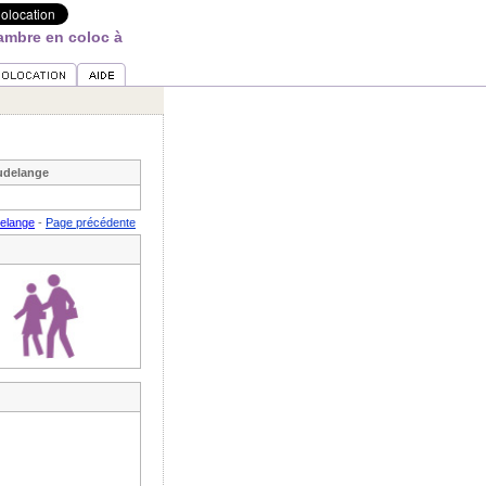
ambre en coloc à
udelange
elange
-
Page précédente