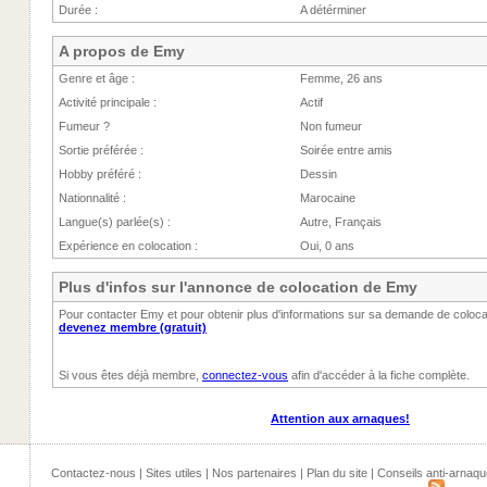
Durée :
A détérminer
A propos de Emy
Genre et âge :
Femme, 26 ans
Activité principale :
Actif
Fumeur ?
Non fumeur
Sortie préférée :
Soirée entre amis
Hobby préféré :
Dessin
Nationnalité :
Marocaine
Langue(s) parlée(s) :
Autre, Français
Expérience en colocation :
Oui, 0 ans
Plus d'infos sur l'annonce de colocation de Emy
Pour contacter Emy et pour obtenir plus d'informations sur sa demande de coloc
devenez membre (gratuit)
Si vous êtes déjà membre,
connectez-vous
afin d'accéder à la fiche complète.
Attention aux arnaques!
Contactez-nous
|
Sites utiles
|
Nos partenaires
|
Plan du site
|
Conseils anti-arnaqu