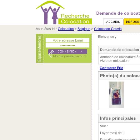
Demande de colocati
Vous êtes ici :
Colocation
>
Belgique
>
Colocation Couvin
Bienvenue
,
Demande de colocation 
Annonce de colocataire à 
vivre en colocation
Contacter Éric
Photo(s) du coloca
Infos principales
Ville :
Loyer maxi de :
Date d'emménagement :