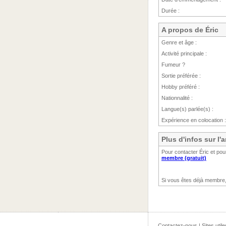
Durée :
A propos de Éric
Genre et âge :
Activité principale :
Fumeur ?
Sortie préférée :
Hobby préféré :
Nationnalité :
Langue(s) parlée(s) :
Expérience en colocation :
Plus d'infos sur l
Pour contacter Éric et pou
membre (gratuit)
Si vous êtes déjà membre
Contactez-nous
|
Sites utile