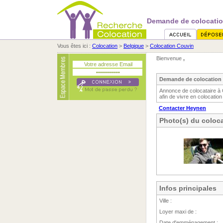
Demande de colocatio
Vous êtes ici :
Colocation
>
Belgique
>
Colocation Couvin
Bienvenue
,
Demande de colocation 
Annonce de colocataire à
afin de vivre en colocation
Contacter Heynen
Photo(s) du coloca
Infos principales
Ville :
Loyer maxi de :
Date d'emménagement :