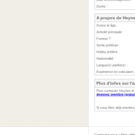
Durée :
A propos de Heyn
Genre et âge :
Activité principale :
Fumeur ?
Sortie préférée :
Hobby préféré :
Nationnalité :
Langue(s) parlée(s) :
Expérience en colocation :
Plus d'infos sur l
Pour contacter Heynen et 
devenez membre (gratui
Si vous êtes déjà membre
Contactez-nous
|
Sites utile