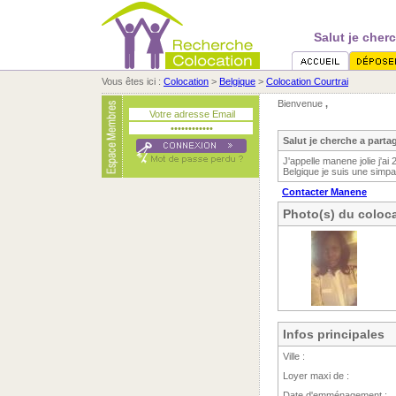
Salut je cher
Vous êtes ici :
Colocation
>
Belgique
>
Colocation Courtrai
Bienvenue
,
Salut je cherche a part
J'appelle manene jolie j'ai
Belgique je suis une simpa
Contacter Manene
Photo(s) du coloca
Infos principales
Ville :
Loyer maxi de :
Date d'emménagement :