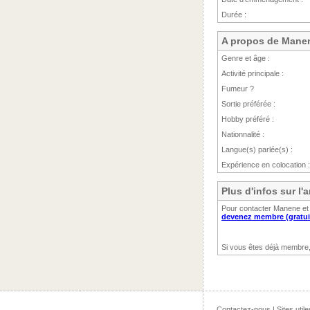
Durée :
A propos de Mane
Genre et âge :
Activité principale :
Fumeur ?
Sortie préférée :
Hobby préféré :
Nationnalité :
Langue(s) parlée(s) :
Expérience en colocation :
Plus d'infos sur l
Pour contacter Manene et 
devenez membre (gratui
Si vous êtes déjà membre
Contactez-nous
|
Sites utile